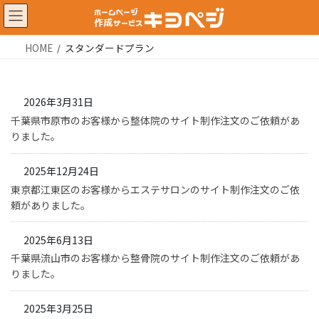
コ
ナ
ン
ビ
テ
ゲ
HOME
スタンダードプラン
ン
ー
ツ
シ
2026年3月31日
に
ョ
千葉県市原市のお客様から整体院のサイト制作注文のご依頼があ
移
ン
りました。
動
に
移
2025年12月24日
動
東京都江東区のお客様からエステサロンのサイト制作注文のご依
頼がありました。
2025年6月13日
千葉県流山市のお客様から整骨院のサイト制作注文のご依頼があ
りました。
2025年3月25日