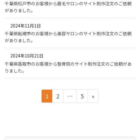
千葉県松戸市のお客様から眉毛サロンのサイト制作注文のご依頼
がありました。
2024年11月1日
千葉県船橋市のお客様から美容サロンのサイト制作注文のご依頼
がありました。
2024年10月21日
千葉県香取市のお客様から整骨院のサイト制作注文のご依頼があ
りました。
投
ペ
ペ
ペ
1
2
…
5
»
稿
ー
ー
ー
ジ
ジ
ジ
の
ペ